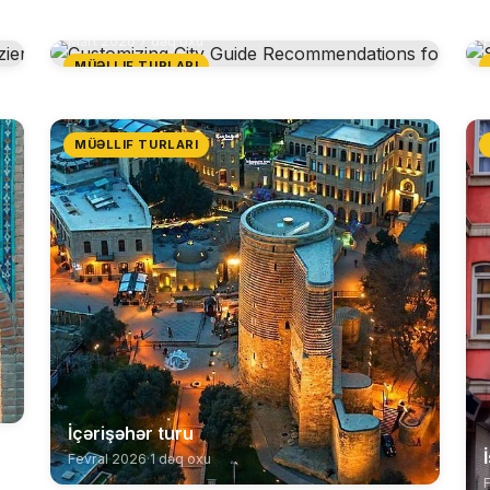
nzierung bei Quickwin verstehen
Customizing City Guide Recommendations for D
Mart 2026
·
7 dəq oxu
MÜƏLLIF TURLARI
MÜƏLLIF TURLARI
İçərişəhər turu
Fevral 2026
·
1 dəq oxu