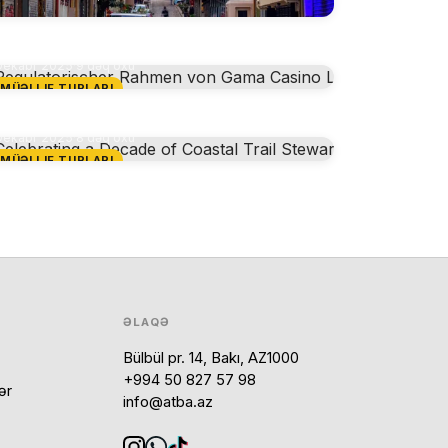
h Digital Tools
Regulatorischer Rahmen von Gama Casino Lizenzierung 
Dekabr 2025
·
9 dəq oxu
MÜƏLLIF TURLARI
ohne Probleme
Celebrating a Decade of Coastal Trail Stewardship and 
Dekabr 2025
·
8 dəq oxu
MÜƏLLIF TURLARI
ƏLAQƏ
Bülbül pr. 14, Bakı, AZ1000
+994 50 827 57 98
ər
info@atba.az