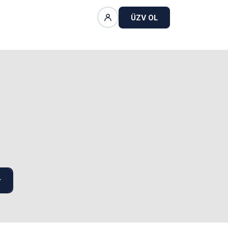
ÜZV OL
r